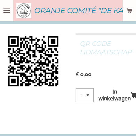
Ga
ORANJE COMITÉ "DE KAAG
direct
naar
de
hoofdinhoud
QR CODE
LIDMAATSCHAP
€ 0,00
In
winkelwagen