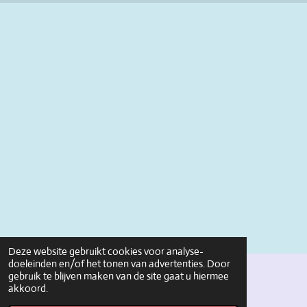
Deze website gebruikt cookies voor analyse-
doeleinden en/of het tonen van advertenties. Door
gebruik te blijven maken van de site gaat u hiermee
© 1928 - 2025 ockaag
akkoord.
Powered by
JouwWeb